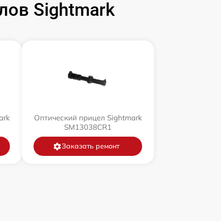
ов Sightmark
ark
Оптический прицел Sightmark
SM13038CR1
Заказать ремонт