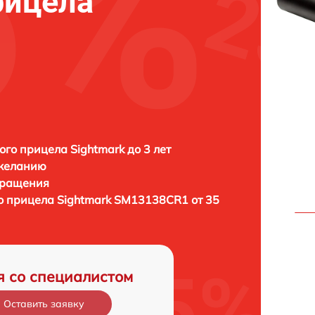
рицела
ого прицела Sightmark до 3 лет
 желанию
бращения
о прицела
Sightmark SM13138CR1 от 35
я со специалистом
Оставить заявку