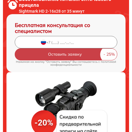
прицела
Sightmark HD 2-16x28 от 35 минут
Бесплатная консультация со
специалистом
Оставить заявку
Нажимая на кнопку "Оставить заявку" Вы соглашаетесь c
политикой
конфиденциальности
Скидка по
-20%
предварительной
записи на сайте