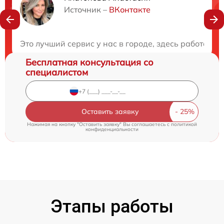
Нужна консультация?
Источник –
ВКонтакте
Закажите бесплатную консультацию
Это лучший сервис у нас в городе, здесь работают
Бесплатная консультация со
специалистом
Оставить заявку
Нажимая на кнопку "Оставить заявку" Вы соглашаетесь c
политикой
конфиденциальности
Этапы работы