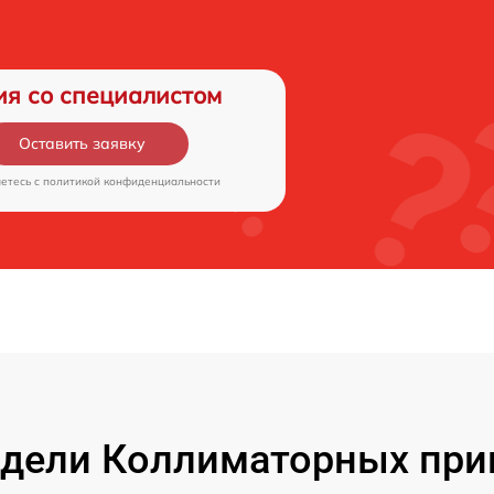
ия со специалистом
Оставить заявку
аетесь c
политикой конфиденциальности
дели Коллиматорных приц