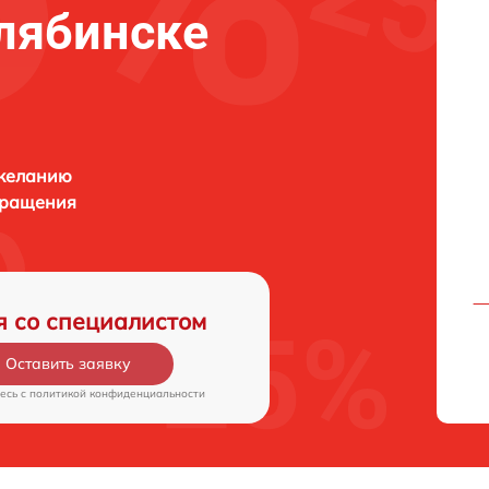
елябинске
 желанию
бращения
я со специалистом
Оставить заявку
есь c
политикой конфиденциальности