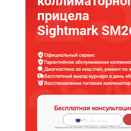
коллиматорно
прицела
Sightmark SM2
Официальный сервис
Гарантийное обслуживание
коллимат
Диагностика за наш счет,
ремонт по
Бесплатный выезд курьера
в день о
Восстановление питания коллимато
Бесплатная консультаци
Нажимая на кнопку "Оставить заявку" Вы соглашает