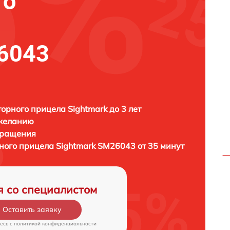
го
6043
орного прицела Sightmark до 3 лет
 желанию
бращения
рного прицела
Sightmark SM26043 от 35 минут
я со специалистом
Оставить заявку
есь c
политикой конфиденциальности