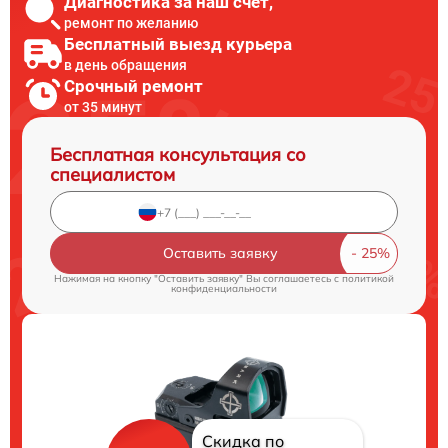
Диагностика за наш счет,
ремонт по желанию
Бесплатный выезд курьера
в день обращения
Срочный ремонт
от 35 минут
Бесплатная консультация со
специалистом
Оставить заявку
Нажимая на кнопку "Оставить заявку" Вы соглашаетесь c
политикой
конфиденциальности
Скидка по