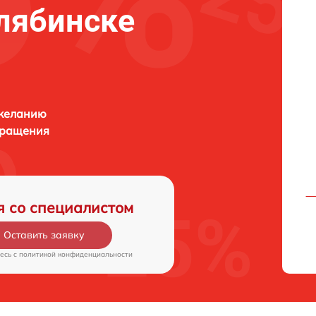
елябинске
 желанию
бращения
я со специалистом
Оставить заявку
есь c
политикой конфиденциальности