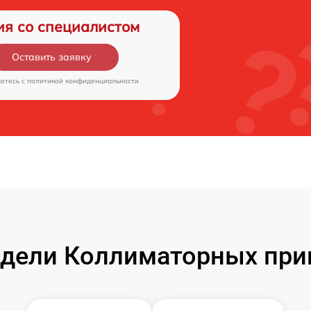
ия со специалистом
Оставить заявку
аетесь c
политикой конфиденциальности
дели Коллиматорных приц