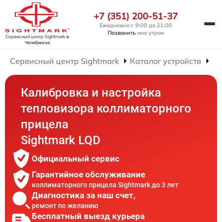
+7 (351) 200-51-37
Ежедневно с 9:00 до 21:00
Позвонить
мне утром
Сервисный центр Sightmark
в
Челябинске
Сервисный центр Sightmark
Каталог устройств
Ре
Калибровка и настройка
тепловизора коллиматорного
прицела
Sightmark LQD
Официальный сервис
Гарантийное обслуживание
коллиматорного прицела Sightmark до 3 лет
Диагностика за наш счет,
ремонт по желанию
Бесплатный выезд курьера