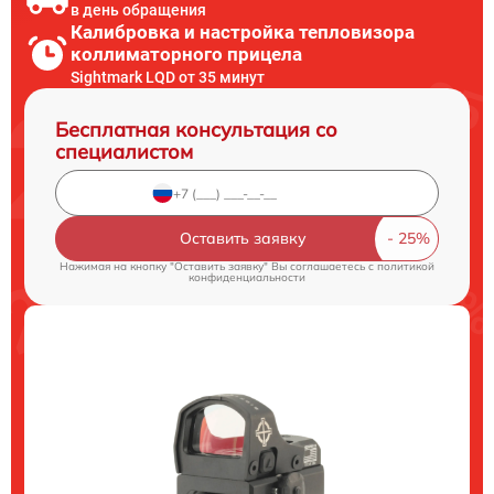
в день обращения
Калибровка и настройка тепловизора
коллиматорного прицела
Sightmark LQD от 35 минут
Бесплатная консультация со
специалистом
Оставить заявку
Нажимая на кнопку "Оставить заявку" Вы соглашаетесь c
политикой
конфиденциальности