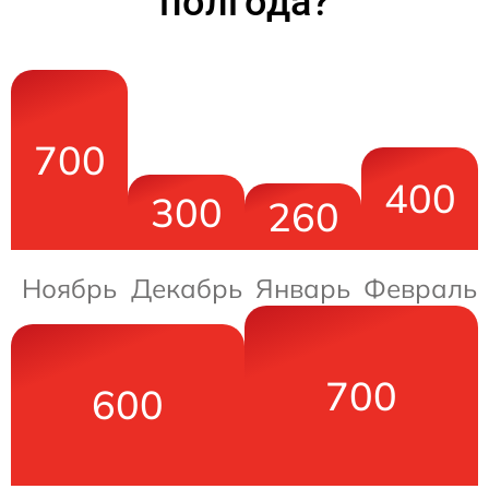
полгода?
700
400
300
260
Ноябрь
Декабрь
Январь
Февраль
700
600